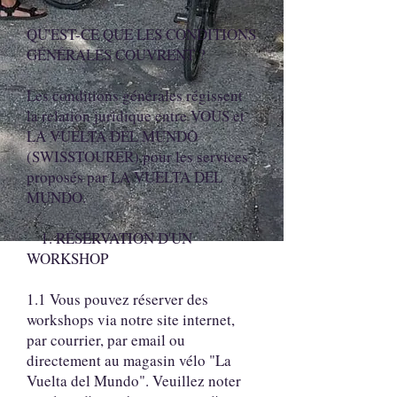
QU'EST-CE QUE LES CONDITIONS
GÉNÉRALES COUVRENT ?
Les conditions générales régissent
la relation juridique entre VOUS et
LA VUELTA DEL MUNDO
(SWISSTOURER) pour les services
proposés par LA VUELTA DEL
MUNDO.
1. RÉSERVATION D'UN
WORKSHOP
1.1 Vous pouvez réserver des
workshops via notre site internet,
par courrier, par email ou
directement au magasin vélo "La
Vuelta del Mundo". Veuillez noter