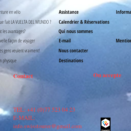
nture en vélo
Assistance
Informat
que fait LA VUELTA DEL MUNDO ?
Calendrier & Réservations
t les avantages?
Qui nous sommes
elle façon de voyager
E-mail
Mention
es gens veulent vraiment!
Nous contacter
n physique
Destinations
On accepte
Contact
TEL: +41 (0)77 523 04 23
E-MAIL:
info.swisstourer@gmail.com