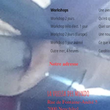
Workshops
Une ave
Workshop 2 jours
Qu'est 
Workshop Vélo élect. 1 jour
Quel son
Workshop 2 jours (Europe)
Une nouv
Workshop 1 jour avancé
Ce que l
Outre mer, 4 heures
Conditio
Notre adresse
LA VUELTA DEL MUNDO
Rue de Fontaine-André 5
2000 Neuchâtel