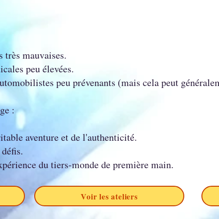
s très mauvaises.
cales peu élevées.
automobilistes peu prévenants (mais cela peut généralem
ge :
table aventure et de l'authenticité.
défis.
expérience du tiers-monde de première main.
Voir les ateliers