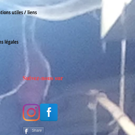
ions utiles / liens
s légales
Suivez-nous sur
Share