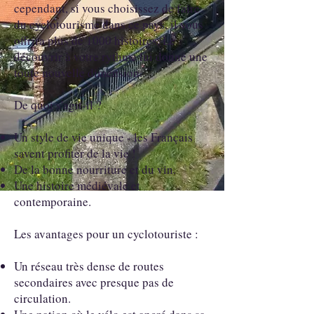
cependant, si vous choisissez de faire
du cyclotourisme dans ce pays, il vous
offrira plus de 1000 histoires. Le
découvrir à votre rythme lui donne une
toute nouvelle dimension.
De quoi s'agit-il ?
Un style de vie unique - les Français
savent profiter de la vie !
De la bonne nourriture et du vin.
Une histoire médiévale et
contemporaine.
Les avantages pour un cyclotouriste :
Un réseau très dense de routes
secondaires avec presque pas de
circulation.