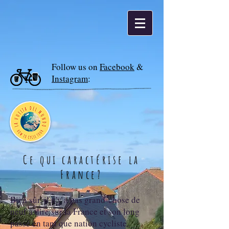
Follow us on
Facebook
&
Instagram
:
Ce qui caractérise la
France?
Bien sûr, il n'y a pas grand-chose de
neuf à dire sur la France et son long
passé en tant que nation cycliste,