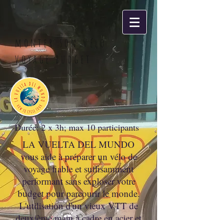
monter son vélo
voyage budget
Durée: 2 x 3h; max 10 participants
LA VUELTA DEL MUNDO
vous aide à préparer un vélo de
voyage fiable et suffisamment
performant sans exploser votre
budget pour parcourir le monde.
L'utilisation d'un vieux VTT de
deuxième main à cadre en acier et