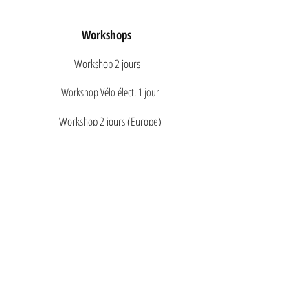
Workshops
Workshop 2 jours
Workshop Vélo élect. 1 jour
Workshop 2 jours (Europe)
Workshop 1 jour avancé
Outre mer, 4 heures
Assistance
Qui nous sommes
Calendrier & Réservations
Une aventure en vélo