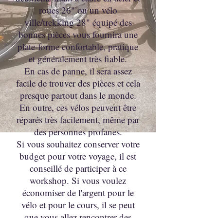
roues 26" ou un vélo
ville/trekking 28" équipé des
bonnes pièces vous fournira une
plate-forme confortable, pratique
et généralement très fiable.
En cas de panne, il sera assez
facile de trouver des pièces et cela
presque partout dans le monde.
En outre, ces vélos peuvent être
réparés très facilement, même par
des personnes profanes.
Si vous souhaitez conserver votre
budget pour votre voyage, il est
conseillé de participer à ce
workshop. Si vous voulez
économiser de l'argent pour le
vélo et pour le cours, il se peut
que vous allez rencontrer des