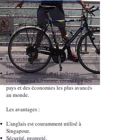
incroyable excursion à vélo.
De quoi s'agit-il à Singapour :
Les attractions de Singapour peuvent
être visitées en quelques jours.
Une société moderne et un style de vie
contemporain.
Une architecture contemporaine de
classe mondiale.
Les cultures chinoise et indienne
coexistent en harmonie, créant l'un des
pays et des économies les plus avancés
au monde.
Les avantages :
L'anglais est couramment utilisé à
Singapour.
Sécurité, propreté.