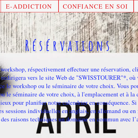
E-ADDICTION
CONFIANCE EN SOI
Résérvations
n workshop, réspectivement effectuer une réservation, cl
 redirigera vers le site Web de "SWISSTOURER"*, où v
ance le workshop ou le séminaire de votre choix. Vous p
u le séminaire de votre choix, à l'emplacement et à la 
eux pour planifier notre calendrier en conséquence. Si
es sessions individuelles en anglais, en allemand ou en 
r des raisons techniques un domaine en commun avec l’a