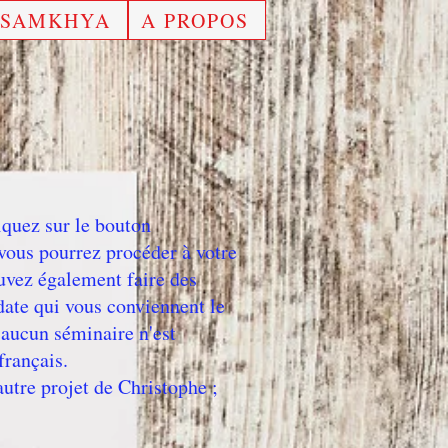
SAMKHYA
A PROPOS
iquez sur le bouton
ous pourrez procéder à votre
ouvez également faire des
date qui vous conviennent le
 aucun séminaire n'est
français.
utre projet de Christophe ;