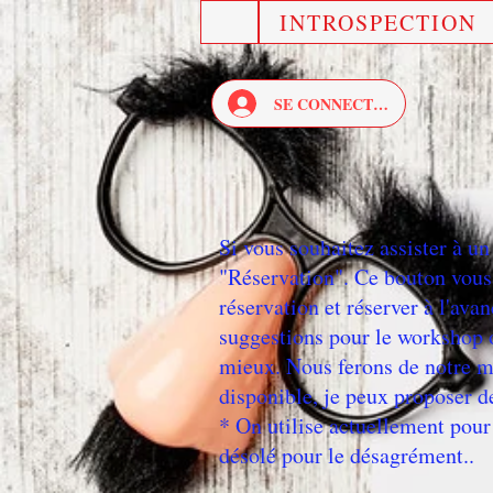
INTROSPECTION
SE CONNECTER
Si vous souhaitez assister à u
"Réservation". Ce bouton vous
réservation et réserver à l'av
suggestions pour le workshop o
mieux. Nous ferons de notre mi
disponible, je peux proposer d
* On utilise actuellement pou
désolé pour le désagrément..