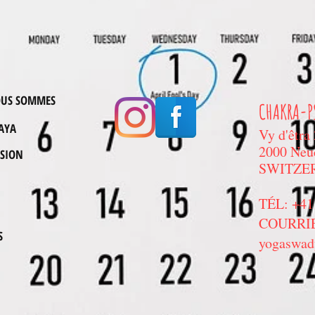
OUS SOMMES
CHAKRA-P
AYA
Vy d'êtra
2000 Neu
SSION
SWITZE
TÉL: +41 
COURRIE
S
yogaswad