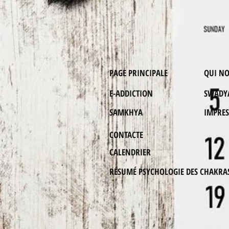
PAGE PRINCIPALE
QUI N
E-ADDICTION
SWADY
SAMKHYA
IMPRE
CONTACTE
CALENDRIER
RÉSUMÉ PSYCHOLOGIE DES CHAKRA