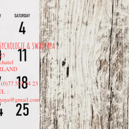
SYCHOLOGIE & SWADYAYA
 25
chatel
RLAND
(0)77 523 04 23
L :
yaya@gmail.com