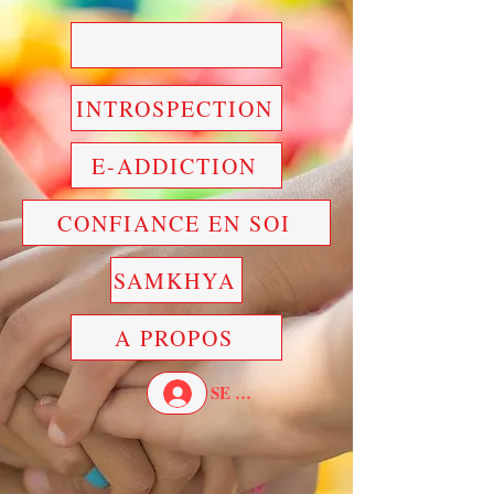
INTROSPECTION
E-ADDICTION
CONFIANCE EN SOI
SAMKHYA
A PROPOS
SE CONNECTER