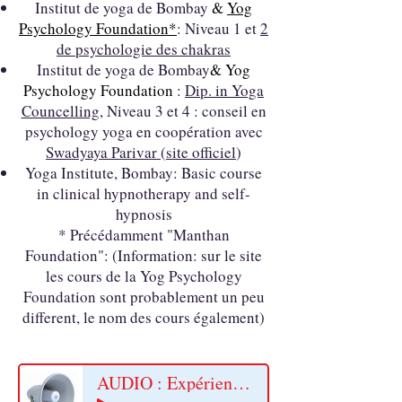
Institut de yoga de Bombay
&
Yog
Psych
ology Foundation*
: Niveau 1 et
2
de psychologie des chakras
Institut de yoga de Bombay
& Yog
Psych
ology Foundation
:
Dip. in Yoga
Councelling
, Niveau 3 et 4 : conseil en
psychology yoga en coopération avec
Swadyaya Parivar
(
site officiel
)
Yoga Institute, Bombay: Basic course
in clinical hypnotherapy and self-
hypnosis
* Précédamment "Manthan
Foundation": (Information: sur le site
les cours de la Yog Psychology
Foundation sont probablement un peu
different, le nom des cours également)
AUDIO : Expérience professionnelle en yoga