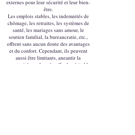
externes pour leur sécurité et leur bien-
être.
Les emplois stables, les indemnités de
chômage, les retraites, les systèmes de
santé, les mariages sans amour, le
soutien familial, la bureaucratie, etc.,
offrent sans aucun doute des avantages
et du confort. Cependant, ils peuvent
aussi être limitants, aneantir la
spontanité et même étouffer la véritable
personnalité.
Cette structure sociétale pousse les
gens à la dépendance tout en les
découragent de prendre des risques
calculés et de poursuivre leurs rêves.
Les enseignements du yoga et du
stoïcisme nous guident vers la
responsabilité de soi et la reprise en
main de notre destin. Avec
Chakrapsychologie & Swadyaya, ma